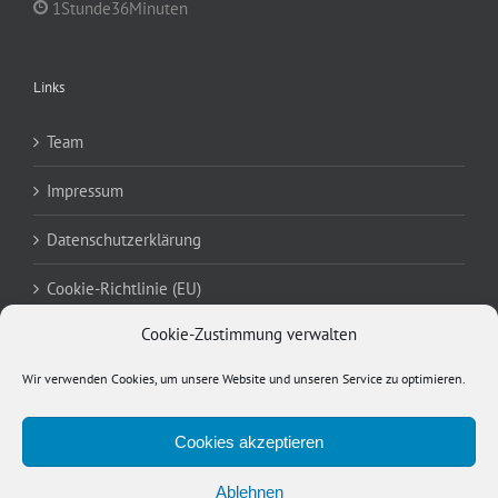
1Stunde36Minuten
Links
Team
Impressum
Datenschutzerklärung
Cookie-Richtlinie (EU)
Cookie-Zustimmung verwalten
Meta
Wir verwenden Cookies, um unsere Website und unseren Service zu optimieren.
Anmelden
Cookies akzeptieren
Eintrags-Feed
Ablehnen