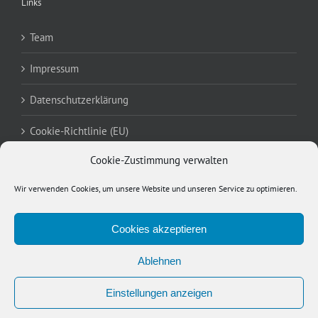
Links
Team
Impressum
Datenschutzerklärung
Cookie-Richtlinie (EU)
Cookie-Zustimmung verwalten
Meta
Wir verwenden Cookies, um unsere Website und unseren Service zu optimieren.
Anmelden
Cookies akzeptieren
Eintrags-Feed
Ablehnen
Kommentar-Feed
Einstellungen anzeigen
WordPress.org