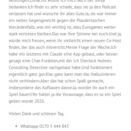
Reutlingen.Zunächst wollte ich mich auch bei Sonja
bedanken.Ich finde es sehr schade, dass sie ja den Podcast
verlassen hat und wünsche ihr alles Gute.Ja, sie war immer
ein nettes Gegengewicht gegen die Plaudertaschen
hier.Jedenfalls, was mir wichtig ist, dass Eurogames weiter
stark vertreten bleiben.Das war ihre Stimme bei euch.Und ja,
würde mich freuen, wenn ihr vielleicht einen neuen Co-Host
findet, der das auch mitvertritt.Meine Frage der Woche.Ich
habe mir letztens mit Claude eine App gebaut, oder besser
gesagt eine Chat-Funktion,mit der ich Sherlock Holmes
Consulting Detective nachgebaut habe.Und funktioniert
eigentlich ganz gut.Klar, ganz kann man das Halluzinieren
nicht verhindern.Aber das hat schon Spaß gemacht,
insbesondere das Aufbauen davon.Ja, würdet ihr auch ein
Spiel bauen?Ihr hattet ja die Voraussage, dass es so ein Spiel
geben würde 2026.
Vielen Dank und schönen Tag.
Whatsapp 0170 5 444 843