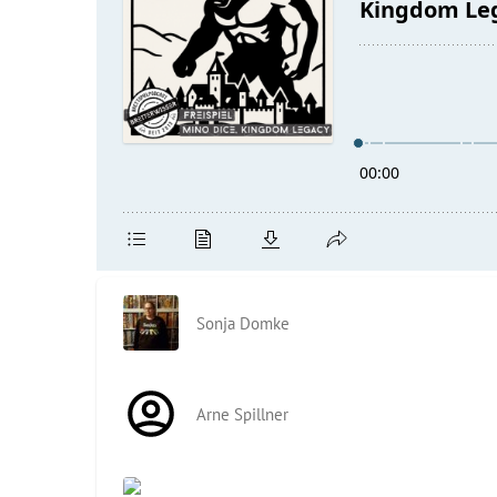
Sonja Domke
Arne Spillner