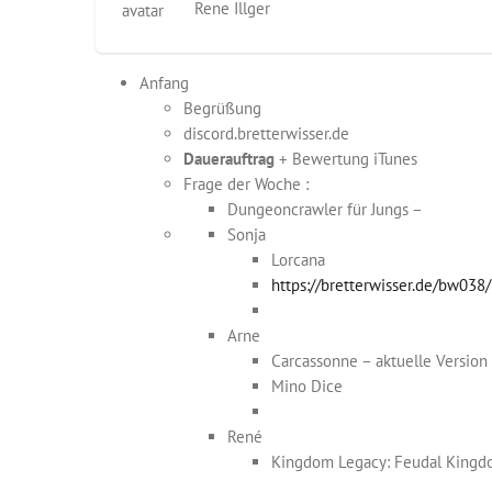
Rene Illger
Anfang
Begrüßung
discord.bretterwisser.de
Dauerauftrag
+ Bewertung iTunes
Frage der Woche :
Dungeoncrawler für Jungs –
Sonja
Lorcana
https://bretterwisser.de/bw038/
Arne
Carcassonne – aktuelle Version
Mino Dice
René
Kingdom Legacy: Feudal King