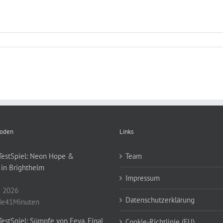
soden
Links
TestSpiel: Neon Hope &
Team
 in Brighthelm
Impressum
i 2026
Datenschutzerklärung
e41Minuten
estSpiel: Sümpfe von Feya, Final
Cookie-Richtlinie (EU)