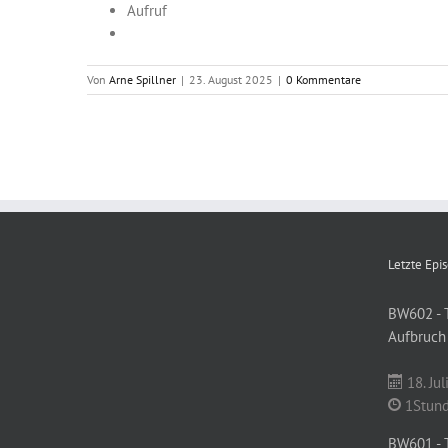
Aufruf
Von
Arne Spillner
|
23. August 2025
|
0 Kommentare
Letzte Epi
BW602 - 
Aufbruch
18. Jul
1Stund
BW601 - T