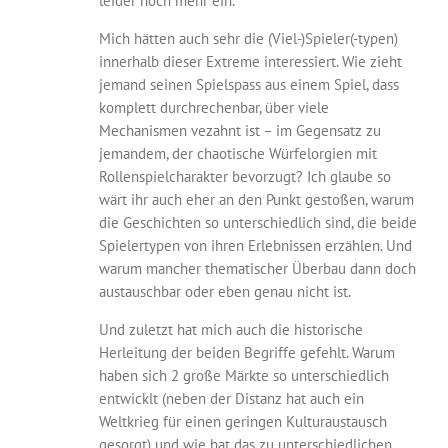
leider noch mehr ein.
Mich hätten auch sehr die (Viel-)Spieler(-typen)
innerhalb dieser Extreme interessiert. Wie zieht
jemand seinen Spielspass aus einem Spiel, dass
komplett durchrechenbar, über viele
Mechanismen vezahnt ist – im Gegensatz zu
jemandem, der chaotische Würfelorgien mit
Rollenspielcharakter bevorzugt? Ich glaube so
wärt ihr auch eher an den Punkt gestoßen, warum
die Geschichten so unterschiedlich sind, die beide
Spielertypen von ihren Erlebnissen erzählen. Und
warum mancher thematischer Überbau dann doch
austauschbar oder eben genau nicht ist.
Und zuletzt hat mich auch die historische
Herleitung der beiden Begriffe gefehlt. Warum
haben sich 2 große Märkte so unterschiedlich
entwicklt (neben der Distanz hat auch ein
Weltkrieg für einen geringen Kulturaustausch
gesorgt) und wie hat das zu unterschiedlichen