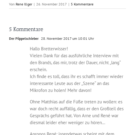
Von
Rene Illger
|
26. November 2017
|
5 Kommentare
5 Kommentare
Der Pöppelschieber
28. November 2017 um 10:01 Uhr
Hallo Bretterwisser!
Vielen Dank für das ausführliche Interview mit
den Brands, das mir, trotz der Dauer, nicht „lang“
erschein.
Ich finde es toll, dass ihr es schafft immer wieder
interessante Leute aus der „Szene“ an das
Mikrofon zu holen! Mehr davon!
Ohne Matthias auf die Füße treten zu wollen: es
war doch recht auffällig, dass er den Großteil des
Gesprächs geführt hat. Von Arne und René war
diesmal leider eher weniger zu hören…
Apropos René: irgendetwas scheint mit dem