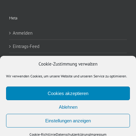
Meta
Anmelden
Eintrags-Feed
Kommentar-Feed
Cookie-Zustimmung verwalten
WordPress.org
Wir verwenden Cookies, um unsere Website und unseren Service zu optimieren.
Cookies akzeptieren
Ablehnen
Copyright 2012 Avada | All Rights Reserved | Powered by
WordPress
|
Einstellungen anzeigen
Theme Fusion
Facebook
X
YouTube
Instagram
E-
Cookie-Richtlinie
Datenschutzerklärung
Impressum