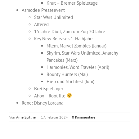
Knut – Bremer Spieletage
Asmodee Presseevent
Star Wars Unlimited
Altered
15 Jahre Dixit, Zum um Zug 20 Jahre
Key New Releases 1. Halbjahr:
Mlem, Marvel Zombies (Januar)
Skyrim, Star Wars Unlimited, Anarchy
Pancakes (März)
Harmonies, Word Traveler (April)
Bounty Hunters (Mai)
Hieb und Stichfest (Juni)
Brettspiellager
Ahoy – Root lite
Rene: Disney Lorcana
Von
Arne Spillner
|
17. Februar 2024
|
0 Kommentare