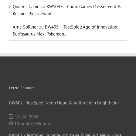
Queens Game
zu
BWS047 – Corax Games Presseevent &
Kosmos Presseevent
Arne Spillner
zu
BW495 – TestSpiel: Age of Innovation,
Surfosaurus Max, Pokemon…
Letzte Episoden
BW602 - TestSpiel: Neon Hope & Aufbruch in Brighthelm
18. Juli 2026
1Stunde41Minuten
BW601 - TestSpiel: Sümpfe von Feya, Final Girl, Neon Hope...