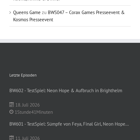
Queens Game
zu
BWS047 – Corax Games Presseevent &
Kosmos Presseevent
Letzte Episoden
BW602 - TestSpiel: Neon Hope & Aufbruch in Brighthelm
18. Juli 2026
1Stunde41Minuten
BW601 - TestSpiel: Sümpfe von Feya, Final Girl, Neon Hope...
11. Juli 2026