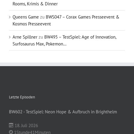
Rooms, Krimis & Dinner
Queens Game
zu
BWS047 – Corax Games Presseevent &
Kosmos Presseevent
Arne Spillner
zu
BW495 – TestSpiel: Age of Innovation,
Surfosaurus Max, Pokemon…
Letzte Episoden
BW602 - TestSpiel: Neon Hope & Aufbruch in Brighthelm
18. Juli 2026
1Stunde41Minuten