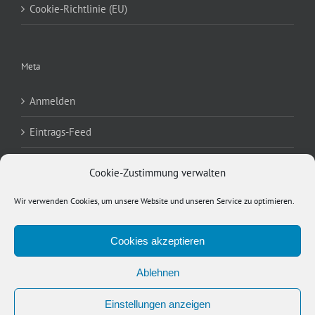
Cookie-Richtlinie (EU)
Meta
Anmelden
Eintrags-Feed
Kommentar-Feed
Cookie-Zustimmung verwalten
WordPress.org
Wir verwenden Cookies, um unsere Website und unseren Service zu optimieren.
Cookies akzeptieren
Ablehnen
Copyright 2012 Avada | All Rights Reserved | Powered by
WordPress
|
Einstellungen anzeigen
Theme Fusion