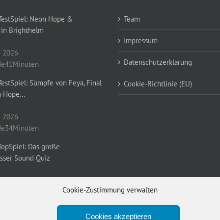
TestSpiel: Neon Hope &
Team
 in Brighthelm
Impressum
i 2026
Datenschutzerklärung
e41Minuten
estSpiel: Sümpfe von Feya, Final
Cookie-Richtlinie (EU)
n Hope...
i 2026
e34Minuten
TopSpiel: Das große
isser Sound Quiz
 2026
Cookie-Zustimmung verwalten
e36Minuten
Cookies akzeptieren