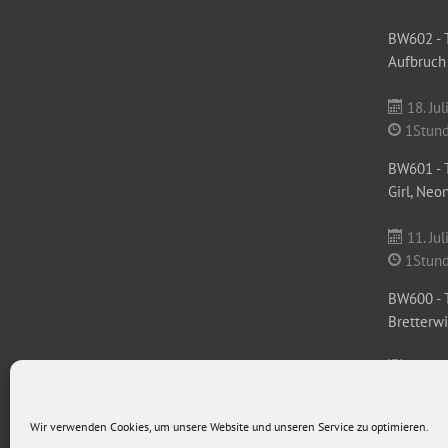
BW602 - 
Aufbruch
18. Jul
1Stund
BW601 - T
Girl, Neo
11. Jul
1Stund
BW600 - 
Bretterw
1. Juli
1Stund
Wir verwenden Cookies, um unsere Website und unseren Service zu optimieren.