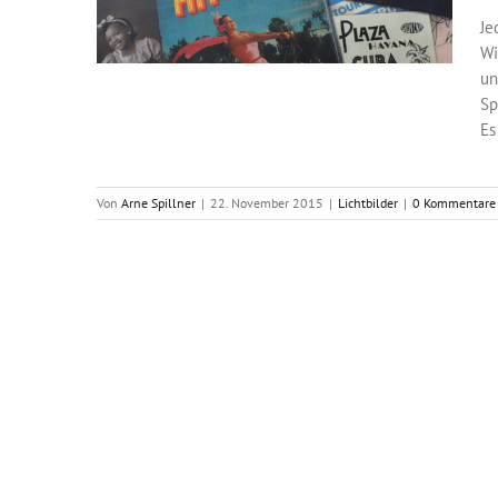
Je
Wi
un
Sp
Es
Von
Arne Spillner
|
22. November 2015
|
Lichtbilder
|
0 Kommentare