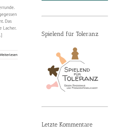
errunde.
 gegessen
ht. Das
e Lacher.
Spielend für Toleranz
.]
Weiterlesen
Letzte Kommentare